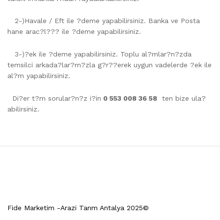
2-)Havale / Eft ile ?deme yapabilirsiniz. Banka ve Posta
hane arac?l??? ile ?deme yapabilirsiniz.
3-)?ek ile ?deme yapabilirsiniz. Toplu al?mlar?n?zda
temsilci arkada?lar?m?zla g?r??erek uygun vadelerde ?ek ile
al?m yapabilirsiniz.
Di?er t?m sorular?n?z i?in
0 553 008 36 58
ten bize ula?
abilirsiniz.
Fide Marketim -Arazi Tarım Antalya 2025©