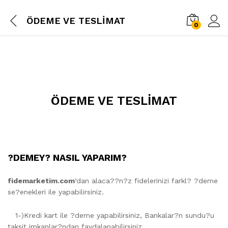
ÖDEME VE TESLİMAT
0
ÖDEME VE TESLİMAT
?DEMEY? NASIL YAPARIM?
fidemarketim.com
‘dan alaca??n?z fidelerinizi farkl? ?deme
se?enekleri ile yapabilirsiniz.
1-)Kredi kart ile ?deme yapabilirsiniz, Bankalar?n sundu?u
taksit imkanlar?ndan faydalanabilirsiniz.