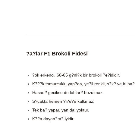
?a?lar F1 Brokoli Fidesi
?ok erkenci, 60-65 g?nl?k bir brokoli ?e?ididir.
K???k tomurcuklu yap?da, ye?il renkli, s?k? ve iri ba?
Hasad? gecikse de loblar? bozulmaz.
S?cakta hemen ?i?e?e kalkmaz.
Tek ba? yapar, yan dal yoktur.
K??a dayan?m? iyidir.