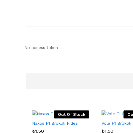
No access token
Out Of Stock
Ou
Naxos F1 Brokoli Fidesi
Vole F1 Brokoli 
₺
1.50
₺
1.50