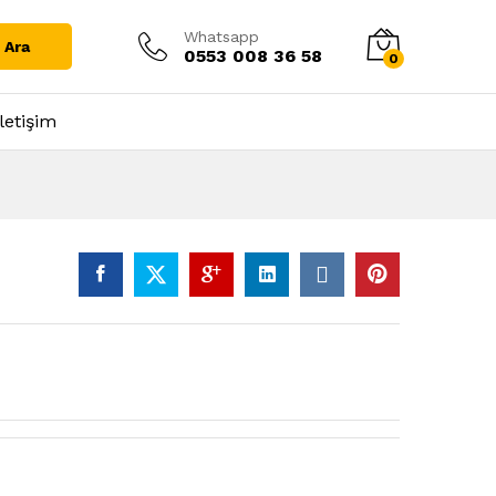
Whatsapp
Ara
0553 008 36 58
0
İletişim