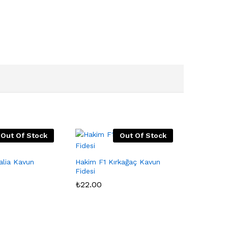
Out Of Stock
Out Of Stock
alia Kavun
Hakim F1 Kırkağaç Kavun
Fidesi
₺
22.00