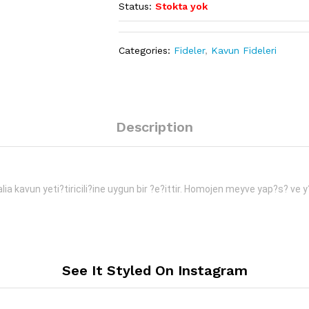
Status:
Stokta yok
Categories:
Fideler
,
Kavun Fideleri
Description
ia kavun yeti?tiricili?ine uygun bir ?e?ittir. Homojen meyve yap?s? ve y?
See It Styled On Instagram