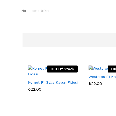
No access token
Out Of Stock
Ou
Westeros F1 Ka
Kornet F1 Galia Kavun Fidesi
₺
22.00
₺
22.00