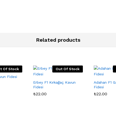
Related products
t Of Stock
Out Of Stock
vun Fidesi
Erbey F1 Kırkağaç Kavun
Adahan F1 G
Fidesi
Fidesi
₺
22.00
₺
22.00