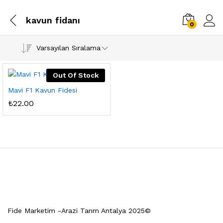
kavun fidanı
0
Varsayılan Sıralama
Out Of Stock
Mavi F1 Kavun Fidesi
₺
22.00
Fide Marketim -Arazi Tarım Antalya 2025©