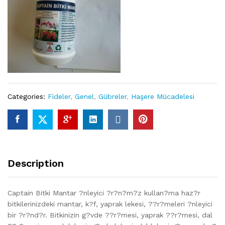
Categories:
Fideler
,
Genel
,
Gübreler
,
Haşere Mücadelesi
Description
Captain Bitki Mantar ?nleyici ?r?n?m?z kullan?ma haz?r
bitkilerinizdeki mantar, k?f, yaprak lekesi, ??r?meleri ?nleyici
bir ?r?nd?r. Bitkinizin g?vde ??r?mesi, yaprak ??r?mesi, dal