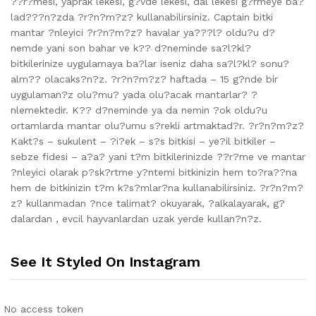
??r?mesi, yaprak lekesi, g?vde lekesi, dal lekesi g?rmeye ba?
lad???n?zda ?r?n?m?z? kullanabilirsiniz. Captain bitki
mantar ?nleyici ?r?n?m?z? havalar ya???l? oldu?u d?
nemde yani son bahar ve k?? d?neminde sa?l?kl?
bitkilerinize uygulamaya ba?lar iseniz daha sa?l?kl? sonu?
alm?? olacaks?n?z. ?r?n?m?z? haftada – 15 g?nde bir
uygulaman?z olu?mu? yada olu?acak mantarlar? ?
nlemektedir. K?? d?neminde ya da nemin ?ok oldu?u
ortamlarda mantar olu?umu s?rekli artmaktad?r. ?r?n?m?z?
Kakt?s – sukulent – ?i?ek – s?s bitkisi – ye?il bitkiler –
sebze fidesi – a?a? yani t?m bitkilerinizde ??r?me ve mantar
?nleyici olarak p?sk?rtme y?ntemi bitkinizin hem to?ra??na
hem de bitkinizin t?m k?s?mlar?na kullanabilirsiniz. ?r?n?m?
z? kullanmadan ?nce talimat? okuyarak, ?alkalayarak, g?
dalardan , evcil hayvanlardan uzak yerde kullan?n?z.
See It Styled On Instagram
No access token