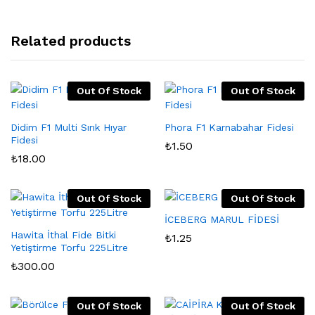
Related products
Out Of Stock
Out Of Stock
Didim F1 Multi Sırık Hıyar
Phora F1 Karnabahar Fidesi
Fidesi
₺
1.50
₺
18.00
Out Of Stock
Out Of Stock
İCEBERG MARUL FİDESİ
Hawita İthal Fide Bitki
₺
1.25
Yetiştirme Torfu 225Litre
₺
300.00
Out Of Stock
Out Of Stock